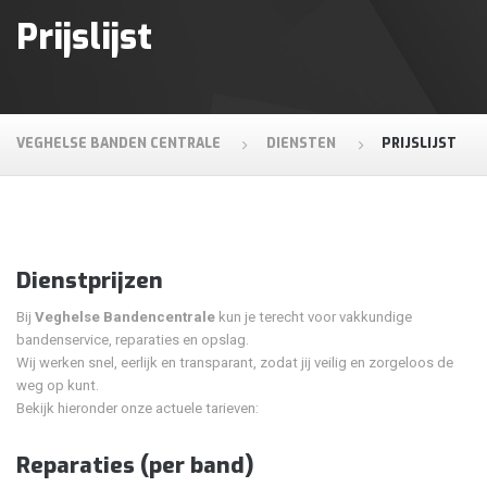
Prijslijst
VEGHELSE BANDEN CENTRALE
DIENSTEN
PRIJSLIJST
Dienstprijzen
Bij
Veghelse Bandencentrale
kun je terecht voor vakkundige
bandenservice, reparaties en opslag.
Wij werken snel, eerlijk en transparant, zodat jij veilig en zorgeloos de
weg op kunt.
Bekijk hieronder onze actuele tarieven:
Reparaties (per band)