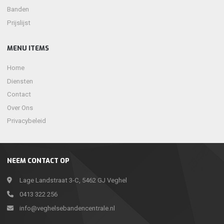
Banden
Prijslijst
MENU ITEMS
Home
Diensten
Contact
Over Ons
Privacybeleid
NEEM CONTACT OP
Lage Landstraat 3-C, 5462 GJ Veghel
0413 322 256
info@veghelsebandencentrale.nl