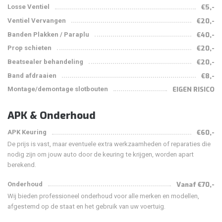
Losse Ventiel
€5,-
Ventiel Vervangen
€20,-
Banden Plakken / Paraplu
€40,-
Prop schieten
€20,-
Beatsealer behandeling
€20,-
Band afdraaien
€8,-
Montage/demontage slotbouten
EIGEN RISICO
APK & Onderhoud
APK Keuring
€60,-
De prijs is vast, maar eventuele extra werkzaamheden of reparaties die
nodig zijn om jouw auto door de keuring te krijgen, worden apart
berekend.
Onderhoud
Vanaf €70,-
Wij bieden professioneel onderhoud voor alle merken en modellen,
afgestemd op de staat en het gebruik van uw voertuig.