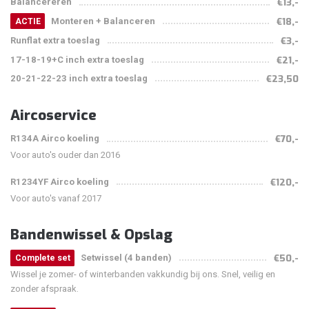
Balancereren
€13,-
Monteren + Balanceren
€18,-
ACTIE
Runflat extra toeslag
€3,-
17-18-19+C inch extra toeslag
€21,-
20-21-22-23 inch extra toeslag
€23,50
Aircoservice
R134A Airco koeling
€70,-
Voor auto's ouder dan 2016
R1234YF Airco koeling
€120,-
Voor auto's vanaf 2017
Bandenwissel & Opslag
Setwissel (4 banden)
€50,-
Complete set
Wissel je zomer- of winterbanden vakkundig bij ons. Snel, veilig en
zonder afspraak.